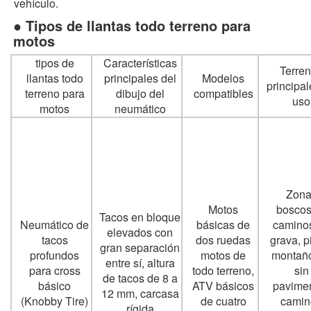
vehículo.
● Tipos de llantas todo terreno para
motos
tipos de
Características
Terre
llantas todo
principales del
Modelos
principa
terreno para
dibujo del
compatibles
uso
motos
neumático
Zona
Motos
boscos
Tacos en bloque
Neumático de
básicas de
camino
elevados con
tacos
dos ruedas
grava, p
gran separación
profundos
motos de
montañ
entre sí, altura
para cross
todo terreno,
sin
de tacos de 8 a
básico
ATV básicos
pavimen
12 mm, carcasa
(Knobby Tire)
de cuatro
camin
rígida