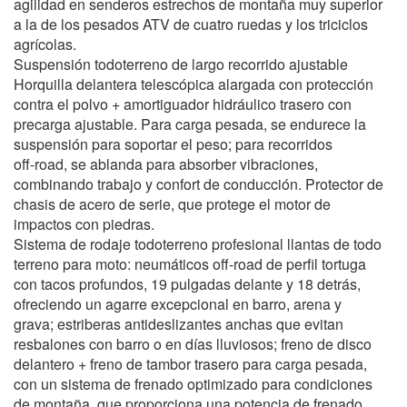
agilidad en senderos estrechos de montaña muy superior
a la de los pesados ATV de cuatro ruedas y los triciclos
agrícolas.
Suspensión todoterreno de largo recorrido ajustable
Horquilla delantera telescópica alargada con protección
contra el polvo + amortiguador hidráulico trasero con
precarga ajustable. Para carga pesada, se endurece la
suspensión para soportar el peso; para recorridos
off‑road, se ablanda para absorber vibraciones,
combinando trabajo y confort de conducción. Protector de
chasis de acero de serie, que protege el motor de
impactos con piedras.
Sistema de rodaje todoterreno profesional llantas de todo
terreno para moto: neumáticos off‑road de perfil tortuga
con tacos profundos, 19 pulgadas delante y 18 detrás,
ofreciendo un agarre excepcional en barro, arena y
grava; estriberas antideslizantes anchas que evitan
resbalones con barro o en días lluviosos; freno de disco
delantero + freno de tambor trasero para carga pesada,
con un sistema de frenado optimizado para condiciones
de montaña, que proporciona una potencia de frenado