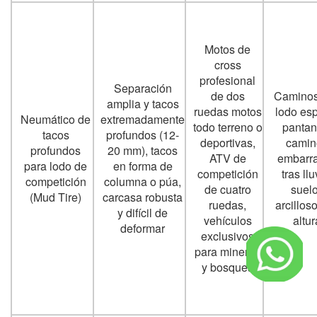
Motos de
cross
profesional
Separación
de dos
Caminos
amplia y tacos
ruedas motos
lodo es
Neumático de
extremadamente
todo terreno o
pantan
tacos
profundos (12-
deportivas,
camin
profundos
20 mm), tacos
ATV de
embarr
para lodo de
en forma de
competición
tras llu
competición
columna o púa,
de cuatro
suel
(Mud Tire)
carcasa robusta
ruedas,
arcillos
y difícil de
vehículos
altur
deformar
exclusivos
para mineras
y bosques