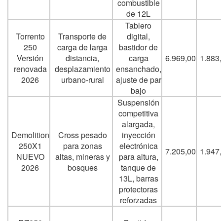
combustible
de 12L
Tablero
Torrento
Transporte de
digital,
250
carga de larga
bastidor de
Versión
distancia,
carga
6.969,00
1.883
renovada
desplazamiento
ensanchado,
2026
urbano-rural
ajuste de par
bajo
Suspensión
competitiva
alargada,
Demolition
Cross pesado
inyección
250X1
para zonas
electrónica
7.205,00
1.947
NUEVO
altas, mineras y
para altura,
2026
bosques
tanque de
13L, barras
protectoras
reforzadas