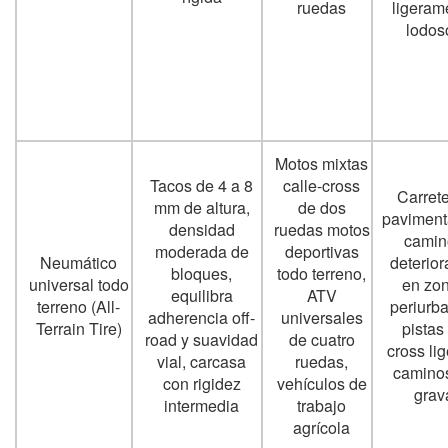
ruedas
ligeram
lodos
Motos mixtas
Tacos de 4 a 8
calle-cross
Carret
mm de altura,
de dos
paviment
densidad
ruedas motos
camin
moderada de
deportivas
Neumático
deterio
bloques,
todo terreno,
universal todo
en zo
equilibra
ATV
terreno (All-
periurb
adherencia off-
universales
Terrain Tire)
pistas
road y suavidad
de cuatro
cross lig
vial, carcasa
ruedas,
camino
con rigidez
vehículos de
grav
intermedia
trabajo
agrícola