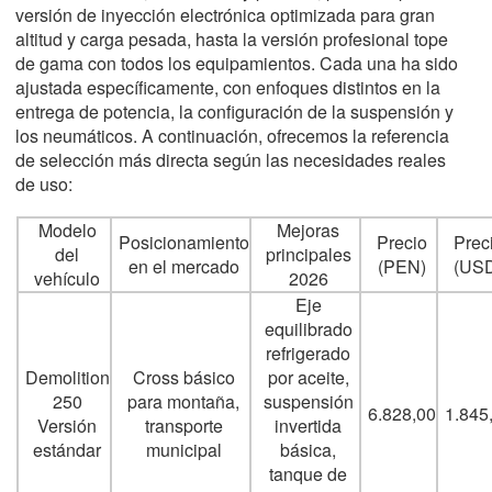
versión de inyección electrónica optimizada para gran
altitud y carga pesada, hasta la versión profesional tope
de gama con todos los equipamientos. Cada una ha sido
ajustada específicamente, con enfoques distintos en la
entrega de potencia, la configuración de la suspensión y
los neumáticos. A continuación, ofrecemos la referencia
de selección más directa según las necesidades reales
de uso:
Modelo
Mejoras
Posicionamiento
Precio
Prec
del
principales
en el mercado
(PEN)
(US
vehículo
2026
Eje
equilibrado
refrigerado
Demolition
Cross básico
por aceite,
250
para montaña,
suspensión
6.828,00
1.845
Versión
transporte
invertida
estándar
municipal
básica,
tanque de