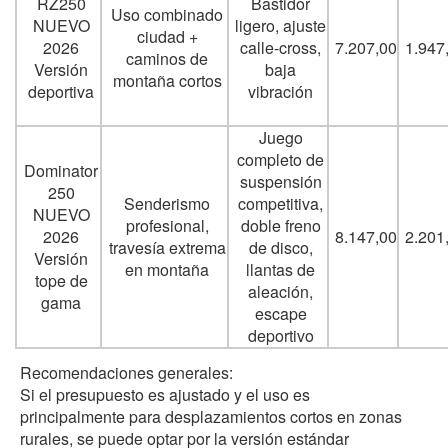
RZ250
Bastidor
Uso combinado
NUEVO
ligero, ajuste
ciudad +
2026
calle-cross,
7.207,00
1.947
caminos de
Versión
baja
montaña cortos
deportiva
vibración
Juego
completo de
Dominator
suspensión
250
Senderismo
competitiva,
NUEVO
profesional,
doble freno
2026
8.147,00
2.201
travesía extrema
de disco,
Versión
en montaña
llantas de
tope de
aleación,
gama
escape
deportivo
Recomendaciones generales:
Si el presupuesto es ajustado y el uso es
principalmente para desplazamientos cortos en zonas
rurales, se puede optar por la versión estándar