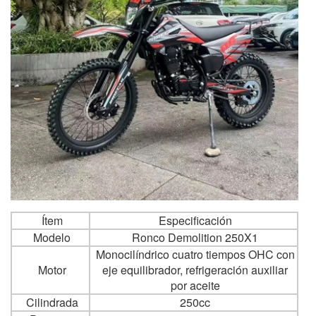
Ítem
Especificación
Modelo
Ronco Demolition 250X1
Monocilíndrico cuatro tiempos OHC con
Motor
eje equilibrador, refrigeración auxiliar
por aceite
Cilindrada
250cc