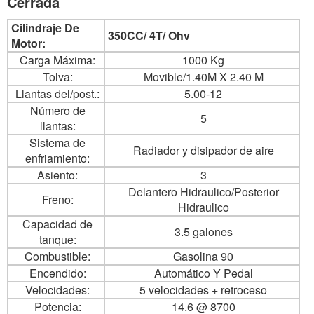
Cerrada
Cilindraje De
350CC/ 4T/ Ohv
Motor:
Carga Máxima:
1000 Kg
Tolva:
Movible/1.40M X 2.40 M
Llantas del/post.:
5.00-12
Número de
5
llantas:
Sistema de
Radiador y disipador de aire
enfriamiento:
Asiento:
3
Delantero Hidraulico/Posterior
Freno:
Hidraulico
Capacidad de
3.5 galones
tanque:
Combustible:
Gasolina 90
Encendido:
Automático Y Pedal
Velocidades:
5 velocidades + retroceso
Potencia:
14.6 @ 8700